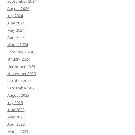
September 2024
August 2024
July 2024
June 2024
May 2024
April 2024
March 2024
February 2024
January 2024
December 2023
November 2023
October 2023
September 2023
August 2023
July 2023
June 2023
May 2023
April 2023
March 2023