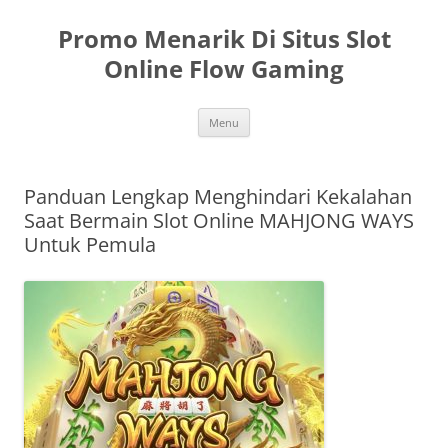
Skip
to
Promo Menarik Di Situs Slot
content
Online Flow Gaming
Menu
Panduan Lengkap Menghindari Kekalahan
Saat Bermain Slot Online MAHJONG WAYS
Untuk Pemula