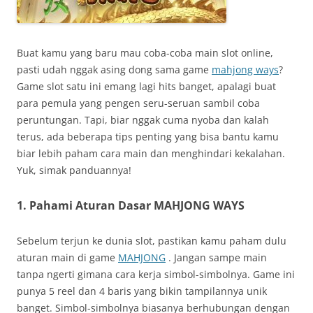
Buat kamu yang baru mau coba-coba main slot online,
pasti udah nggak asing dong sama game
mahjong ways
?
Game slot satu ini emang lagi hits banget, apalagi buat
para pemula yang pengen seru-seruan sambil coba
peruntungan. Tapi, biar nggak cuma nyoba dan kalah
terus, ada beberapa tips penting yang bisa bantu kamu
biar lebih paham cara main dan menghindari kekalahan.
Yuk, simak panduannya!
1.
Pahami Aturan Dasar MAHJONG WAYS
Sebelum terjun ke dunia slot, pastikan kamu paham dulu
aturan main di game
MAHJONG
. Jangan sampe main
tanpa ngerti gimana cara kerja simbol-simbolnya. Game ini
punya 5 reel dan 4 baris yang bikin tampilannya unik
banget. Simbol-simbolnya biasanya berhubungan dengan