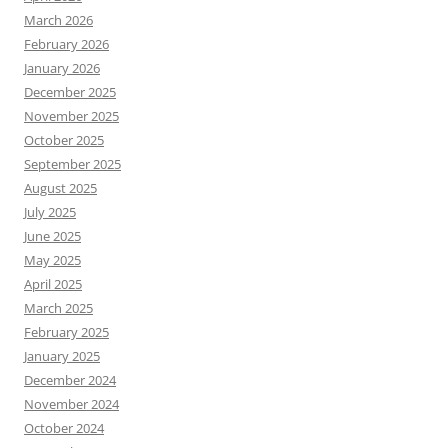
March 2026
February 2026
January 2026
December 2025
November 2025
October 2025
September 2025
August 2025
July 2025
June 2025
May 2025
April 2025
March 2025
February 2025
January 2025
December 2024
November 2024
October 2024