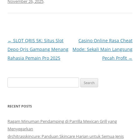
November 26, 2025
.
Post
←
SLOT QRIS 5K: Situs Slot
Casino Online Rasa Cheat
navigation
Depo Qris Gampang Menang
Mode: Sekali Main Langsung
Rahasia Pemain Pro 2025
Pecah Profit
→
Search
for:
RECENT POSTS
Ragam Minuman Pendamping di Parrilla Mexican Grill yang
Menyegarkan
drchitrasskincure: Panduan Skincare Harian untuk Semua Jenis