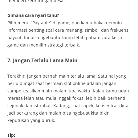
memberi keuntungan besar.
Gimana cara nyari tahu?
Pilih menu “Paytable” di game, dan kamu bakal nemuin
informasi penting soal cara menang, simbol, dan frekuensi
payout. Ini bisa ngebantu kamu lebih paham cara kerja
game dan memilih strategi terbaik.
7.
Jangan Terlalu Lama Main
Terakhir, jangan pernah main terlalu lama! Satu hal yang
perlu diingat saat bermain slot online adalah jangan
sampe keasikan main malah lupa waktu. Kalau kamu udah
merasa lelah atau mulai nggak fokus, lebih baik berhenti
sejenak dan istirahat. Kadang, saat capek, konsentrasi kita
jadi berkurang dan malah bisa ngebuat kita bikin
keputusan yang buruk.
Tip: