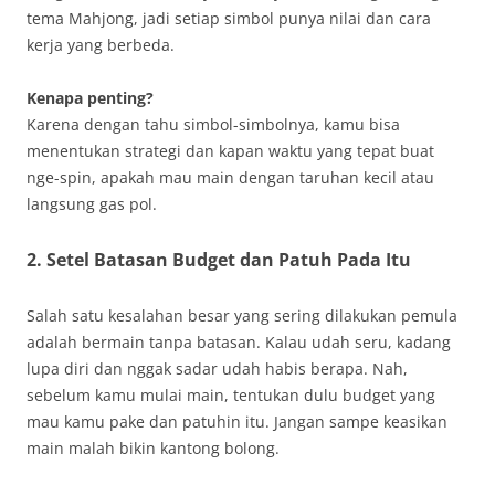
tema Mahjong, jadi setiap simbol punya nilai dan cara
kerja yang berbeda.
Kenapa penting?
Karena dengan tahu simbol-simbolnya, kamu bisa
menentukan strategi dan kapan waktu yang tepat buat
nge-spin, apakah mau main dengan taruhan kecil atau
langsung gas pol.
2.
Setel Batasan Budget dan Patuh Pada Itu
Salah satu kesalahan besar yang sering dilakukan pemula
adalah bermain tanpa batasan. Kalau udah seru, kadang
lupa diri dan nggak sadar udah habis berapa. Nah,
sebelum kamu mulai main, tentukan dulu budget yang
mau kamu pake dan patuhin itu. Jangan sampe keasikan
main malah bikin kantong bolong.