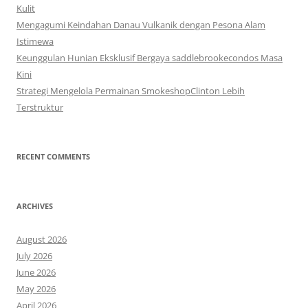
Kulit
Mengagumi Keindahan Danau Vulkanik dengan Pesona Alam
Istimewa
Keunggulan Hunian Eksklusif Bergaya saddlebrookecondos Masa
Kini
Strategi Mengelola Permainan SmokeshopClinton Lebih
Terstruktur
RECENT COMMENTS
ARCHIVES
August 2026
July 2026
June 2026
May 2026
April 2026