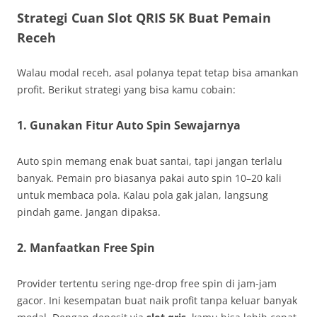
Strategi Cuan Slot QRIS 5K Buat Pemain
Receh
Walau modal receh, asal polanya tepat tetap bisa amankan
profit. Berikut strategi yang bisa kamu cobain:
1. Gunakan Fitur Auto Spin Sewajarnya
Auto spin memang enak buat santai, tapi jangan terlalu
banyak. Pemain pro biasanya pakai auto spin 10–20 kali
untuk membaca pola. Kalau pola gak jalan, langsung
pindah game. Jangan dipaksa.
2. Manfaatkan Free Spin
Provider tertentu sering nge-drop free spin di jam-jam
gacor. Ini kesempatan buat naik profit tanpa keluar banyak