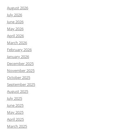
August 2026
July 2026
June 2026
May 2026
April 2026
March 2026
February 2026
January 2026
December 2025
November 2025
October 2025
September 2025
August 2025
July 2025
June 2025
May 2025
April 2025
March 2025