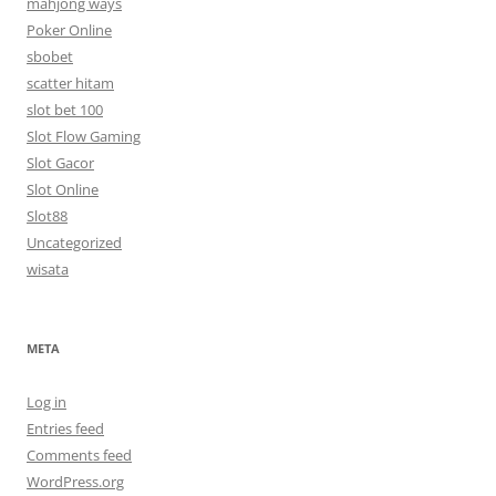
mahjong ways
Poker Online
sbobet
scatter hitam
slot bet 100
Slot Flow Gaming
Slot Gacor
Slot Online
Slot88
Uncategorized
wisata
META
Log in
Entries feed
Comments feed
WordPress.org