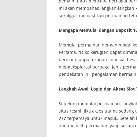
pemain untuk mencoba berbagai per
ini akan membahas langkah-langkah k
sekaligus memastikan permainan teta
Mengapa Memulai dengan Deposit 10
Memulai permainan dengan modal keci
Pertama, risiko kerugian dapat dimin
bermain tanpa tekanan finansial bes
mengeksplorasi berbagai jenis perm
pendekatan ini, pengalaman bermain 
Langkah Awal: Login dan Akses Slot 
Sebelum memulai permainan, langka
situs resmi. Jika akses utama sedan
777
terpercaya untuk masuk. Setelah 
dan memilih permainan yang sesuai 