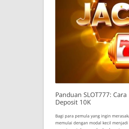
Panduan SLOT777: Cara 
Deposit 10K
Bagi para pemula yang ingin meras
memulai dengan modal kecil menjadi 