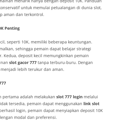
mainan menarik hanya dengan deposit 10K. Panduan
onservatif untuk memulai petualangan di dunia slot,
p aman dan terkontrol.
K Penting
l, seperti 10K, memiliki beberapa keuntungan.
imalkan, sehingga pemain dapat belajar strategi
ar. Kedua, deposit kecil memungkinkan pemain
ainan
slot gacor 777
tanpa terburu-buru. Dengan
menjadi lebih terukur dan aman.
777
h pertama adalah melakukan
slot 777 login
melalui
g tidak tersedia, pemain dapat menggunakan
link slot
berhasil login, pemain dapat menyiapkan deposit 10K
dengan modal dan preferensi.