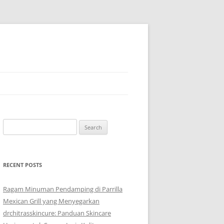
Search
for:
RECENT POSTS
Ragam Minuman Pendamping di Parrilla
Mexican Grill yang Menyegarkan
drchitrasskincure: Panduan Skincare