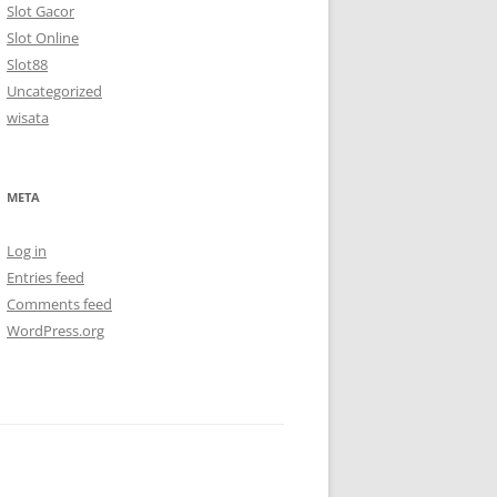
Slot Gacor
Slot Online
Slot88
Uncategorized
wisata
META
Log in
Entries feed
Comments feed
WordPress.org