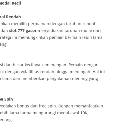
Modal Kecil
mal Rendah
rankan memilih permainan dengan taruhan rendah.
dan
slot 777 gacor
menyediakan taruhan mulai dari
Strategi ini memungkinkan pemain bermain lebih lama
ang.
nsi dan besar kecilnya kemenangan. Pemain dengan
lot dengan volatilitas rendah hingga menengah. Hal ini
h lama dan memberikan pengalaman menang yang
ee Spin
yediakan bonus dan free spin. Dengan memanfaatkan
 lebih lama tanpa mengurangi modal awal 10K,
enang.