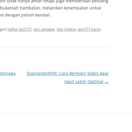
ain tidak hanya aman tetapi juga memberikan peluang
l bukanlah hambatan, melainkan kesempatan untuk
ine dengan penuh kendali.
gged
daftar slot777
,
slot ceriabet
,
Slot Online
,
slot777 gacor
,
 Menjaga
Diamondexh99: Cara Bermain Stabil Agar
Hasil Lebih Optimal
→