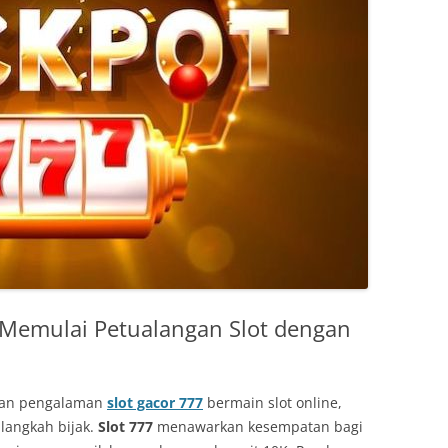
Memulai Petualangan Slot dengan
akan pengalaman
slot gacor 777
bermain slot online,
langkah bijak.
Slot 777
menawarkan kesempatan bagi