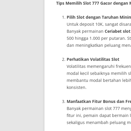
Tips Memilih Slot 777 Gacor dengan 
Pilih Slot dengan Taruhan Mini
Untuk deposit 10K, sangat disa
Banyak permainan
Ceriabet slot
500 hingga 1.000 per putaran. 
dan meningkatkan peluang men
Perhatikan Volatilitas Slot
Volatilitas memengaruhi frekue
modal kecil sebaiknya memilih s
membantu modal bertahan lebi
konsisten.
Manfaatkan Fitur Bonus dan Fr
Banyak permainan slot 777 men
fitur ini, pemain dapat bermain
sekaligus menambah peluang m