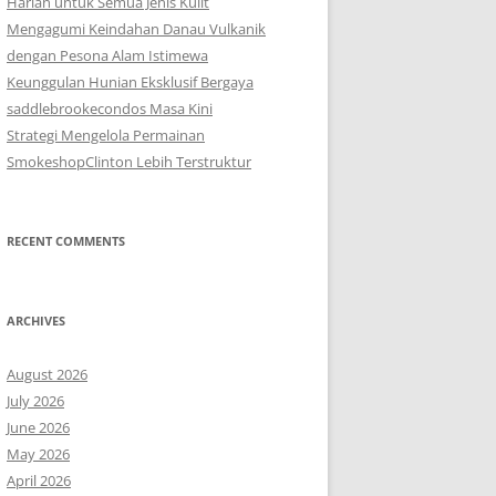
Harian untuk Semua Jenis Kulit
Mengagumi Keindahan Danau Vulkanik
dengan Pesona Alam Istimewa
Keunggulan Hunian Eksklusif Bergaya
saddlebrookecondos Masa Kini
Strategi Mengelola Permainan
SmokeshopClinton Lebih Terstruktur
RECENT COMMENTS
ARCHIVES
August 2026
July 2026
June 2026
May 2026
April 2026