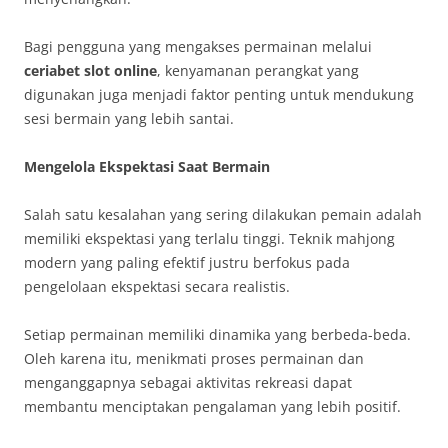
Bagi pengguna yang mengakses permainan melalui
ceriabet slot online
, kenyamanan perangkat yang
digunakan juga menjadi faktor penting untuk mendukung
sesi bermain yang lebih santai.
Mengelola Ekspektasi Saat Bermain
Salah satu kesalahan yang sering dilakukan pemain adalah
memiliki ekspektasi yang terlalu tinggi. Teknik mahjong
modern yang paling efektif justru berfokus pada
pengelolaan ekspektasi secara realistis.
Setiap permainan memiliki dinamika yang berbeda-beda.
Oleh karena itu, menikmati proses permainan dan
menganggapnya sebagai aktivitas rekreasi dapat
membantu menciptakan pengalaman yang lebih positif.