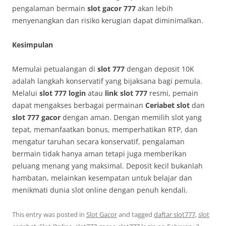
pengalaman bermain
slot gacor 777
akan lebih
menyenangkan dan risiko kerugian dapat diminimalkan.
Kesimpulan
Memulai petualangan di
slot 777
dengan deposit 10K
adalah langkah konservatif yang bijaksana bagi pemula.
Melalui
slot 777 login
atau
link slot 777
resmi, pemain
dapat mengakses berbagai permainan
Ceriabet slot
dan
slot 777 gacor
dengan aman. Dengan memilih slot yang
tepat, memanfaatkan bonus, memperhatikan RTP, dan
mengatur taruhan secara konservatif, pengalaman
bermain tidak hanya aman tetapi juga memberikan
peluang menang yang maksimal. Deposit kecil bukanlah
hambatan, melainkan kesempatan untuk belajar dan
menikmati dunia slot online dengan penuh kendali.
This entry was posted in
Slot Gacor
and tagged
daftar slot777
,
slot