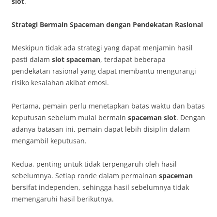
slot
.
Strategi Bermain Spaceman dengan Pendekatan Rasional
Meskipun tidak ada strategi yang dapat menjamin hasil
pasti dalam
slot spaceman
, terdapat beberapa
pendekatan rasional yang dapat membantu mengurangi
risiko kesalahan akibat emosi.
Pertama, pemain perlu menetapkan batas waktu dan batas
keputusan sebelum mulai bermain
spaceman slot
. Dengan
adanya batasan ini, pemain dapat lebih disiplin dalam
mengambil keputusan.
Kedua, penting untuk tidak terpengaruh oleh hasil
sebelumnya. Setiap ronde dalam permainan
spaceman
bersifat independen, sehingga hasil sebelumnya tidak
memengaruhi hasil berikutnya.