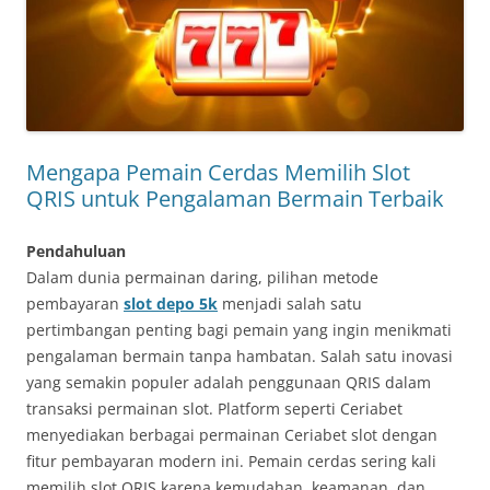
Mengapa Pemain Cerdas Memilih Slot
QRIS untuk Pengalaman Bermain Terbaik
Pendahuluan
Dalam dunia permainan daring, pilihan metode
pembayaran
slot depo 5k
menjadi salah satu
pertimbangan penting bagi pemain yang ingin menikmati
pengalaman bermain tanpa hambatan. Salah satu inovasi
yang semakin populer adalah penggunaan QRIS dalam
transaksi permainan slot. Platform seperti Ceriabet
menyediakan berbagai permainan Ceriabet slot dengan
fitur pembayaran modern ini. Pemain cerdas sering kali
memilih slot QRIS karena kemudahan, keamanan, dan