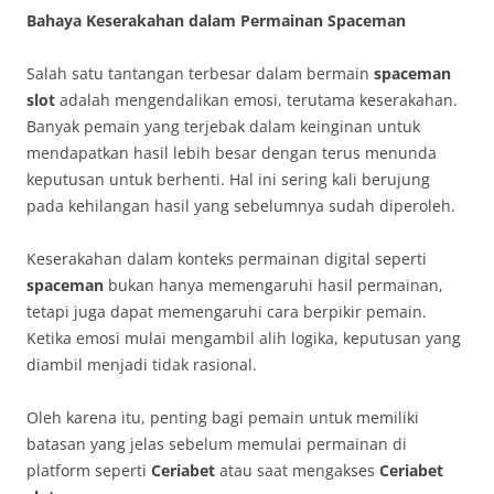
Bahaya Keserakahan dalam Permainan Spaceman
Salah satu tantangan terbesar dalam bermain
spaceman
slot
adalah mengendalikan emosi, terutama keserakahan.
Banyak pemain yang terjebak dalam keinginan untuk
mendapatkan hasil lebih besar dengan terus menunda
keputusan untuk berhenti. Hal ini sering kali berujung
pada kehilangan hasil yang sebelumnya sudah diperoleh.
Keserakahan dalam konteks permainan digital seperti
spaceman
bukan hanya memengaruhi hasil permainan,
tetapi juga dapat memengaruhi cara berpikir pemain.
Ketika emosi mulai mengambil alih logika, keputusan yang
diambil menjadi tidak rasional.
Oleh karena itu, penting bagi pemain untuk memiliki
batasan yang jelas sebelum memulai permainan di
platform seperti
Ceriabet
atau saat mengakses
Ceriabet