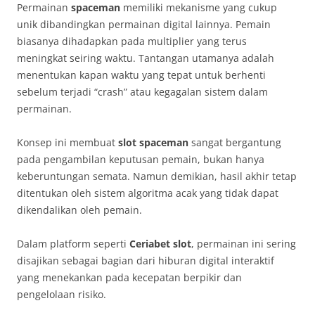
Permainan
spaceman
memiliki mekanisme yang cukup
unik dibandingkan permainan digital lainnya. Pemain
biasanya dihadapkan pada multiplier yang terus
meningkat seiring waktu. Tantangan utamanya adalah
menentukan kapan waktu yang tepat untuk berhenti
sebelum terjadi “crash” atau kegagalan sistem dalam
permainan.
Konsep ini membuat
slot spaceman
sangat bergantung
pada pengambilan keputusan pemain, bukan hanya
keberuntungan semata. Namun demikian, hasil akhir tetap
ditentukan oleh sistem algoritma acak yang tidak dapat
dikendalikan oleh pemain.
Dalam platform seperti
Ceriabet slot
, permainan ini sering
disajikan sebagai bagian dari hiburan digital interaktif
yang menekankan pada kecepatan berpikir dan
pengelolaan risiko.