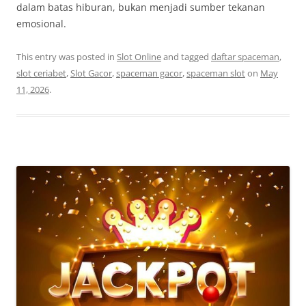
dalam batas hiburan, bukan menjadi sumber tekanan
emosional.
This entry was posted in
Slot Online
and tagged
daftar spaceman
,
slot ceriabet
,
Slot Gacor
,
spaceman gacor
,
spaceman slot
on
May
11, 2026
.