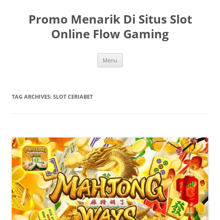
Skip
to
Promo Menarik Di Situs Slot
content
Online Flow Gaming
Menu
TAG ARCHIVES:
SLOT CERIABET