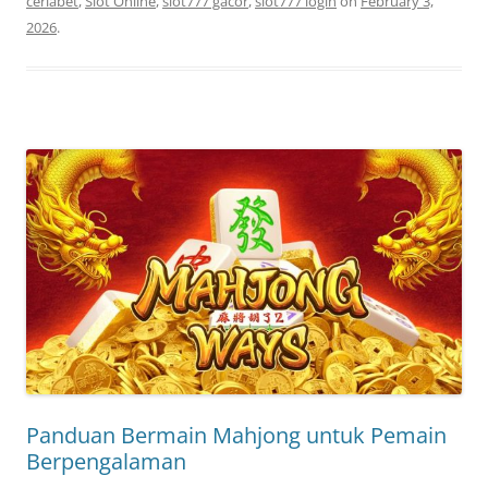
ceriabet
,
Slot Online
,
slot777 gacor
,
slot777 login
on
February 3,
2026
.
Panduan Bermain Mahjong untuk Pemain
Berpengalaman