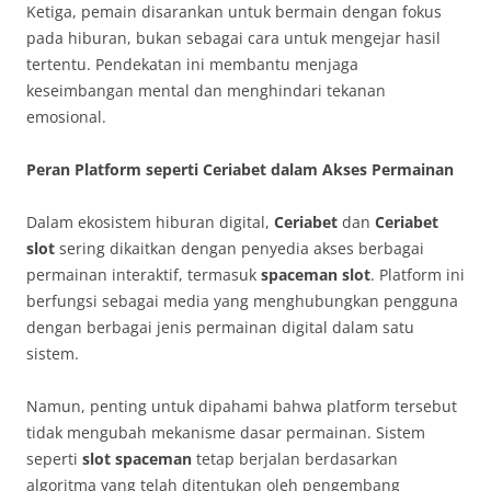
Ketiga, pemain disarankan untuk bermain dengan fokus
pada hiburan, bukan sebagai cara untuk mengejar hasil
tertentu. Pendekatan ini membantu menjaga
keseimbangan mental dan menghindari tekanan
emosional.
Peran Platform seperti Ceriabet dalam Akses Permainan
Dalam ekosistem hiburan digital,
Ceriabet
dan
Ceriabet
slot
sering dikaitkan dengan penyedia akses berbagai
permainan interaktif, termasuk
spaceman slot
. Platform ini
berfungsi sebagai media yang menghubungkan pengguna
dengan berbagai jenis permainan digital dalam satu
sistem.
Namun, penting untuk dipahami bahwa platform tersebut
tidak mengubah mekanisme dasar permainan. Sistem
seperti
slot spaceman
tetap berjalan berdasarkan
algoritma yang telah ditentukan oleh pengembang