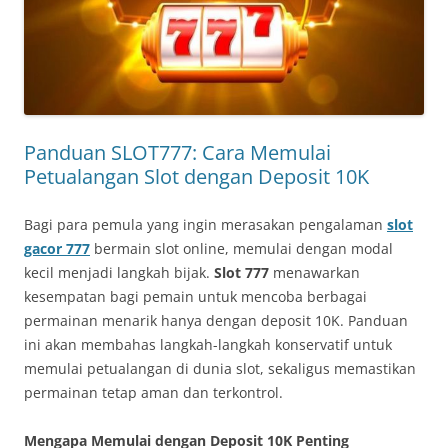
Panduan SLOT777: Cara Memulai
Petualangan Slot dengan Deposit 10K
Bagi para pemula yang ingin merasakan pengalaman
slot
gacor 777
bermain slot online, memulai dengan modal
kecil menjadi langkah bijak.
Slot 777
menawarkan
kesempatan bagi pemain untuk mencoba berbagai
permainan menarik hanya dengan deposit 10K. Panduan
ini akan membahas langkah-langkah konservatif untuk
memulai petualangan di dunia slot, sekaligus memastikan
permainan tetap aman dan terkontrol.
Mengapa Memulai dengan Deposit 10K Penting