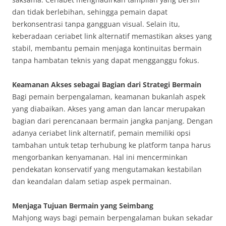
dan tidak berlebihan, sehingga pemain dapat
berkonsentrasi tanpa gangguan visual. Selain itu,
keberadaan ceriabet link alternatif memastikan akses yang
stabil, membantu pemain menjaga kontinuitas bermain
tanpa hambatan teknis yang dapat mengganggu fokus.
Keamanan Akses sebagai Bagian dari Strategi Bermain
Bagi pemain berpengalaman, keamanan bukanlah aspek
yang diabaikan. Akses yang aman dan lancar merupakan
bagian dari perencanaan bermain jangka panjang. Dengan
adanya ceriabet link alternatif, pemain memiliki opsi
tambahan untuk tetap terhubung ke platform tanpa harus
mengorbankan kenyamanan. Hal ini mencerminkan
pendekatan konservatif yang mengutamakan kestabilan
dan keandalan dalam setiap aspek permainan.
Menjaga Tujuan Bermain yang Seimbang
Mahjong ways bagi pemain berpengalaman bukan sekadar