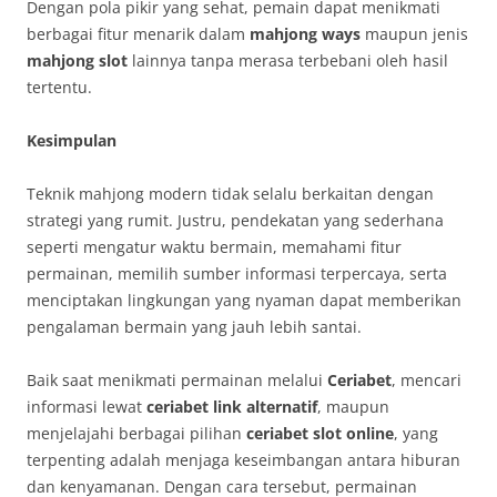
Dengan pola pikir yang sehat, pemain dapat menikmati
berbagai fitur menarik dalam
mahjong ways
maupun jenis
mahjong slot
lainnya tanpa merasa terbebani oleh hasil
tertentu.
Kesimpulan
Teknik mahjong modern tidak selalu berkaitan dengan
strategi yang rumit. Justru, pendekatan yang sederhana
seperti mengatur waktu bermain, memahami fitur
permainan, memilih sumber informasi terpercaya, serta
menciptakan lingkungan yang nyaman dapat memberikan
pengalaman bermain yang jauh lebih santai.
Baik saat menikmati permainan melalui
Ceriabet
, mencari
informasi lewat
ceriabet link alternatif
, maupun
menjelajahi berbagai pilihan
ceriabet slot online
, yang
terpenting adalah menjaga keseimbangan antara hiburan
dan kenyamanan. Dengan cara tersebut, permainan