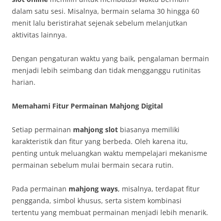
dalam satu sesi. Misalnya, bermain selama 30 hingga 60
menit lalu beristirahat sejenak sebelum melanjutkan
aktivitas lainnya.
Dengan pengaturan waktu yang baik, pengalaman bermain
menjadi lebih seimbang dan tidak mengganggu rutinitas
harian.
Memahami Fitur Permainan Mahjong Digital
Setiap permainan
mahjong slot
biasanya memiliki
karakteristik dan fitur yang berbeda. Oleh karena itu,
penting untuk meluangkan waktu mempelajari mekanisme
permainan sebelum mulai bermain secara rutin.
Pada permainan
mahjong ways
, misalnya, terdapat fitur
pengganda, simbol khusus, serta sistem kombinasi
tertentu yang membuat permainan menjadi lebih menarik.