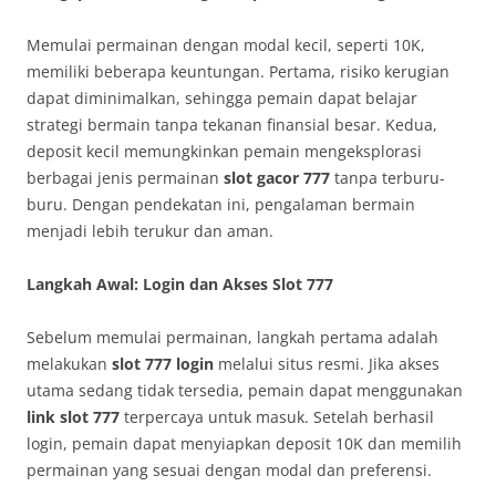
Memulai permainan dengan modal kecil, seperti 10K,
memiliki beberapa keuntungan. Pertama, risiko kerugian
dapat diminimalkan, sehingga pemain dapat belajar
strategi bermain tanpa tekanan finansial besar. Kedua,
deposit kecil memungkinkan pemain mengeksplorasi
berbagai jenis permainan
slot gacor 777
tanpa terburu-
buru. Dengan pendekatan ini, pengalaman bermain
menjadi lebih terukur dan aman.
Langkah Awal: Login dan Akses Slot 777
Sebelum memulai permainan, langkah pertama adalah
melakukan
slot 777 login
melalui situs resmi. Jika akses
utama sedang tidak tersedia, pemain dapat menggunakan
link slot 777
terpercaya untuk masuk. Setelah berhasil
login, pemain dapat menyiapkan deposit 10K dan memilih
permainan yang sesuai dengan modal dan preferensi.