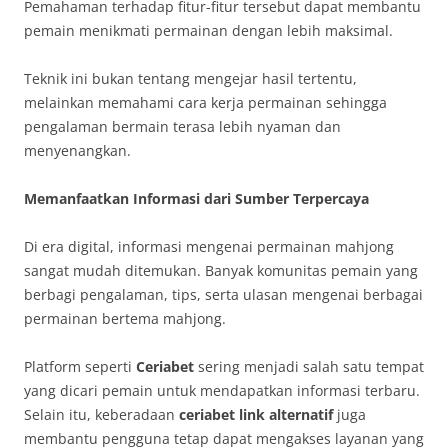
Pemahaman terhadap fitur-fitur tersebut dapat membantu
pemain menikmati permainan dengan lebih maksimal.
Teknik ini bukan tentang mengejar hasil tertentu,
melainkan memahami cara kerja permainan sehingga
pengalaman bermain terasa lebih nyaman dan
menyenangkan.
Memanfaatkan Informasi dari Sumber Terpercaya
Di era digital, informasi mengenai permainan mahjong
sangat mudah ditemukan. Banyak komunitas pemain yang
berbagi pengalaman, tips, serta ulasan mengenai berbagai
permainan bertema mahjong.
Platform seperti
Ceriabet
sering menjadi salah satu tempat
yang dicari pemain untuk mendapatkan informasi terbaru.
Selain itu, keberadaan
ceriabet link alternatif
juga
membantu pengguna tetap dapat mengakses layanan yang