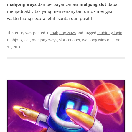
mahjong ways
dan berbagai variasi
mahjong slot
dapat
menjadi aktivitas yang menyenangkan untuk mengisi
waktu luang secara lebih santai dan positif.
This entry was posted in
mahjong ways
and tagged
mahjong login
,
mahjong slot
,
mahjong ways
,
slot ceriabet
,
wahjong wins
on
June
13, 2026
.