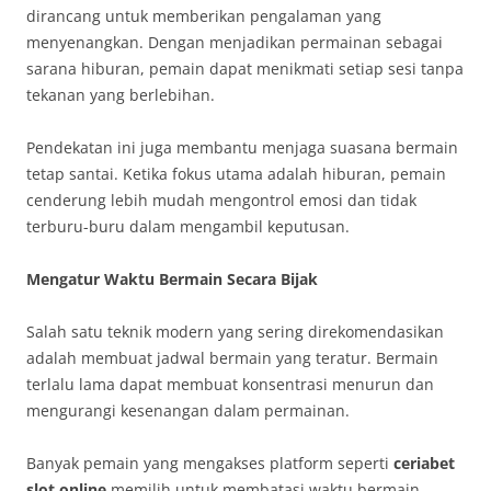
dirancang untuk memberikan pengalaman yang
menyenangkan. Dengan menjadikan permainan sebagai
sarana hiburan, pemain dapat menikmati setiap sesi tanpa
tekanan yang berlebihan.
Pendekatan ini juga membantu menjaga suasana bermain
tetap santai. Ketika fokus utama adalah hiburan, pemain
cenderung lebih mudah mengontrol emosi dan tidak
terburu-buru dalam mengambil keputusan.
Mengatur Waktu Bermain Secara Bijak
Salah satu teknik modern yang sering direkomendasikan
adalah membuat jadwal bermain yang teratur. Bermain
terlalu lama dapat membuat konsentrasi menurun dan
mengurangi kesenangan dalam permainan.
Banyak pemain yang mengakses platform seperti
ceriabet
slot online
memilih untuk membatasi waktu bermain