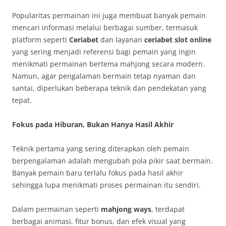
Popularitas permainan ini juga membuat banyak pemain
mencari informasi melalui berbagai sumber, termasuk
platform seperti
Ceriabet
dan layanan
ceriabet slot online
yang sering menjadi referensi bagi pemain yang ingin
menikmati permainan bertema mahjong secara modern.
Namun, agar pengalaman bermain tetap nyaman dan
santai, diperlukan beberapa teknik dan pendekatan yang
tepat.
Fokus pada Hiburan, Bukan Hanya Hasil Akhir
Teknik pertama yang sering diterapkan oleh pemain
berpengalaman adalah mengubah pola pikir saat bermain.
Banyak pemain baru terlalu fokus pada hasil akhir
sehingga lupa menikmati proses permainan itu sendiri.
Dalam permainan seperti
mahjong ways
, terdapat
berbagai animasi, fitur bonus, dan efek visual yang