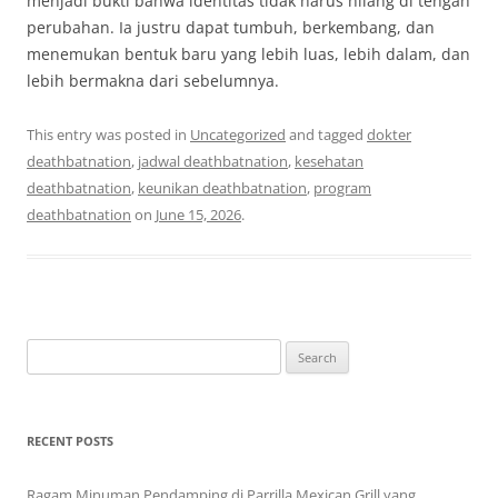
menjadi bukti bahwa identitas tidak harus hilang di tengah
perubahan. Ia justru dapat tumbuh, berkembang, dan
menemukan bentuk baru yang lebih luas, lebih dalam, dan
lebih bermakna dari sebelumnya.
This entry was posted in
Uncategorized
and tagged
dokter
deathbatnation
,
jadwal deathbatnation
,
kesehatan
deathbatnation
,
keunikan deathbatnation
,
program
deathbatnation
on
June 15, 2026
.
Search
for:
RECENT POSTS
Ragam Minuman Pendamping di Parrilla Mexican Grill yang