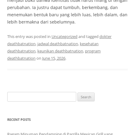
menjadi bukti bahwa identitas tidak harus hilang di tengah
perubahan. Ia justru dapat tumbuh, berkembang, dan
menemukan bentuk baru yang lebih luas, lebih dalam, dan
lebih bermakna dari sebelumnya.
This entry was posted in
Uncategorized
and tagged
dokter
deathbatnation
,
jadwal deathbatnation
,
kesehatan
deathbatnation
,
keunikan deathbatnation
,
program
deathbatnation
on
June 15, 2026
.
Search
for:
RECENT POSTS
Ragam Minuman Pendamping di Parrilla Mexican Grill yang