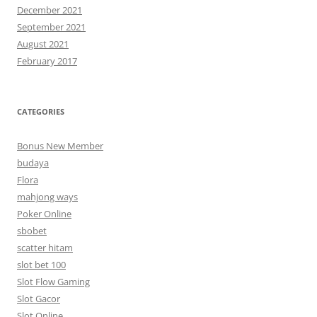
December 2021
September 2021
August 2021
February 2017
CATEGORIES
Bonus New Member
budaya
Flora
mahjong ways
Poker Online
sbobet
scatter hitam
slot bet 100
Slot Flow Gaming
Slot Gacor
Slot Online