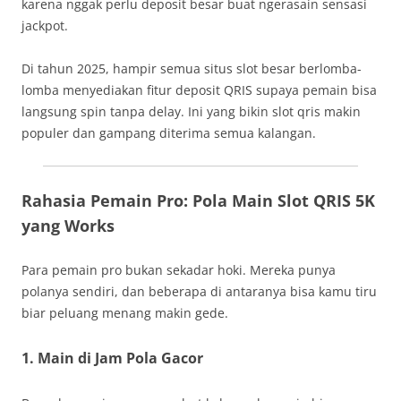
karena nggak perlu deposit besar buat ngerasain sensasi
jackpot.
Di tahun 2025, hampir semua situs slot besar berlomba-
lomba menyediakan fitur deposit QRIS supaya pemain bisa
langsung spin tanpa delay. Ini yang bikin slot qris makin
populer dan gampang diterima semua kalangan.
Rahasia Pemain Pro: Pola Main Slot QRIS 5K
yang Works
Para pemain pro bukan sekadar hoki. Mereka punya
polanya sendiri, dan beberapa di antaranya bisa kamu tiru
biar peluang menang makin gede.
1. Main di Jam Pola Gacor