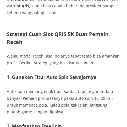
via
slot qris
, kamu bisa cobain beberapa provider sampai
ketemu yang paling cocok.
Strategi Cuan Slot QRIS 5K Buat Pemain
Receh
Walau modal receh, asal polanya tepat tetap bisa amankan
profit. Berikut strategi yang bisa kamu cobain:
1. Gunakan Fitur Auto Spin Sewajarnya
Auto spin memang enak buat santai, tapi jangan terlalu
banyak. Pemain pro biasanya pakai auto spin 10–20 kali
untuk membaca pola. Kalau pola gak jalan, langsung
pindah game. Jangan dipaksa.
2. Manfaatkan Free Spin