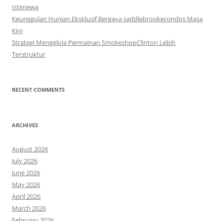
Istimewa
Keunggulan Hunian Eksklusif Bergaya saddlebrookecondos Masa
Kini
Strategi Mengelola Permainan SmokeshopClinton Lebih
Terstruktur
RECENT COMMENTS
ARCHIVES
August 2026
July 2026
June 2026
May 2026
April 2026
March 2026
February 2026