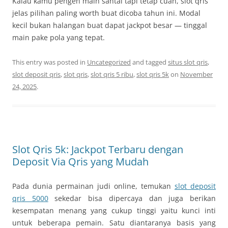
Kalau kamu pengen main santai tapi tetap cuan, slot qris
jelas pilihan paling worth buat dicoba tahun ini. Modal
kecil bukan halangan buat dapat jackpot besar — tinggal
main pake pola yang tepat.
This entry was posted in
Uncategorized
and tagged
situs slot qris
,
slot deposit qris
,
slot qris
,
slot qris 5 ribu
,
slot qris 5k
on
November
24, 2025
.
Slot Qris 5k: Jackpot Terbaru dengan
Deposit Via Qris yang Mudah
Pada dunia permainan judi online, temukan
slot deposit
qris 5000
sekedar bisa dipercaya dan juga berikan
kesempatan menang yang cukup tinggi yaitu kunci inti
untuk beberapa pemain. Satu diantaranya basis yang