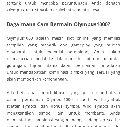
tertarik untuk mencoba peruntungan Anda dengan
Olympus1000, simaklah artikel ini sampai selesai.
Bagaimana Cara Bermain Olympus1000?
Olympus1000 adalah mesin slot online yang memiliki
tampilan yang menarik dan gameplay yang mudah
dipahami. Untuk memulai permainan, Anda cukup
memasukkan modal ke dalam mesin slot dan memutar
gulungan. Tujuan utama dalam permainan ini adalah
untuk mendapatkan kombinasi simbol yang sesuai yang
akan memberikan kemenangan.
Ada beberapa simbol khusus yang perlu diperhatikan
dalam permainan Olympus1000, seperti wild symbol,
scatter symbol, dan bonus symbol. Wild symbol akan
menggantikan simbol lain untuk membantu Anda
menciptakan kombinasi yang menang, sedangkan scatter
symbol akan memberikan hadiah berupa putaran gratis.