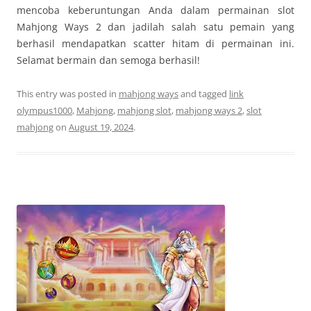
mencoba keberuntungan Anda dalam permainan slot
Mahjong Ways 2 dan jadilah salah satu pemain yang
berhasil mendapatkan scatter hitam di permainan ini.
Selamat bermain dan semoga berhasil!
This entry was posted in
mahjong ways
and tagged
link
olympus1000
,
Mahjong
,
mahjong slot
,
mahjong ways 2
,
slot
mahjong
on
August 19, 2024
.