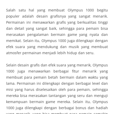
Salah satu hal yang membuat Olympus 1000 begitu
populer adalah desain grafisnya yang sangat menarik.
Permainan ini menawarkan grafis yang berkualitas tinggi
dan detail yang sangat baik, sehingga para pemain bisa
merasakan pengalaman bermain game yang nyata dan
memikat. Selain itu, Olympus 1000 juga dilengkapi dengan
efek suara yang mendukung dan musik yang membuat
atmosfer permainan menjadi lebih hidup dan seru.
Selain desain grafis dan efek suara yang menarik, Olympus
1000 juga menawarkan berbagai fitur menarik yang
membuat para pemain betah bermain dalam waktu yang
lama. Permainan ini dilengkapi dengan berbagai level dan
misi yang harus diselesaikan oleh para pemain, sehingga
mereka bisa merasakan tantangan yang seru dan menguji
kemampuan bermain game mereka. Selain itu, Olympus
1000 juga dilengkapi dengan berbagai bonus dan hadiah
yang menarik, yang bisa membuat para pemain semakin