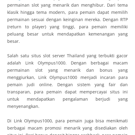
permainan slot yang menarik dan menghibur. Dari tema
klasik hingga tema modern, para pemain dapat memilih
permainan sesuai dengan keinginan mereka. Dengan RTP
(return to player) yang tinggi, para pemain memiliki
peluang besar untuk mendapatkan kemenangan yang
besar.
Salah satu situs slot server Thailand yang terbukti gacor
adalah Link Olympus1000. Dengan berbagai macam
permainan slot yang menarik dan bonus yang
menggiurkan, Link Olympus1000 menjadi incaran para
pemain judi online. Dengan sistem yang fair dan
transparan, para pemain dapat mempercayai situs ini
untuk mendapatkan pengalaman berjudi yang
menyenangkan.
Di Link Olympus1000, para pemain juga bisa menikmati
berbagai macam promosi menarik yang disediakan oleh