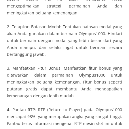
mengoptimalkan strategi permainan Anda dan
meningkatkan peluang kemenangan.
2. Tetapkan Batasan Modal: Tentukan batasan modal yang
akan Anda gunakan dalam bermain Olympus1000. Hindari
untuk bermain dengan modal yang lebih besar dari yang
Anda mampu, dan selalu ingat untuk bermain secara
bertanggung jawab.
3. Manfaatkan Fitur Bonus: Manfaatkan fitur bonus yang
ditawarkan dalam permainan Olympus1000 untuk
meningkatkan peluang kemenangan. Fitur bonus seperti
putaran gratis dapat membantu Anda mendapatkan
kemenangan dengan lebih mudah.
4. Pantau RTP: RTP (Return to Player) pada Olympus1000
mencapai 98%, yang merupakan angka yang sangat tinggi.
Pantau terus informasi mengenai RTP mesin slot ini untuk