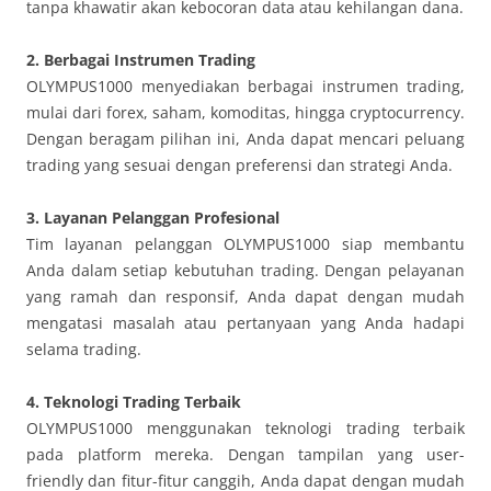
tanpa khawatir akan kebocoran data atau kehilangan dana.
2. Berbagai Instrumen Trading
OLYMPUS1000 menyediakan berbagai instrumen trading,
mulai dari forex, saham, komoditas, hingga cryptocurrency.
Dengan beragam pilihan ini, Anda dapat mencari peluang
trading yang sesuai dengan preferensi dan strategi Anda.
3. Layanan Pelanggan Profesional
Tim layanan pelanggan OLYMPUS1000 siap membantu
Anda dalam setiap kebutuhan trading. Dengan pelayanan
yang ramah dan responsif, Anda dapat dengan mudah
mengatasi masalah atau pertanyaan yang Anda hadapi
selama trading.
4. Teknologi Trading Terbaik
OLYMPUS1000 menggunakan teknologi trading terbaik
pada platform mereka. Dengan tampilan yang user-
friendly dan fitur-fitur canggih, Anda dapat dengan mudah