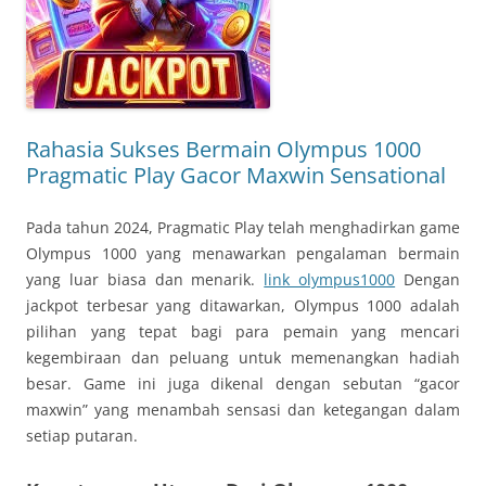
Rahasia Sukses Bermain Olympus 1000
Pragmatic Play Gacor Maxwin Sensational
Pada tahun 2024, Pragmatic Play telah menghadirkan game
Olympus 1000 yang menawarkan pengalaman bermain
yang luar biasa dan menarik.
link olympus1000
Dengan
jackpot terbesar yang ditawarkan, Olympus 1000 adalah
pilihan yang tepat bagi para pemain yang mencari
kegembiraan dan peluang untuk memenangkan hadiah
besar. Game ini juga dikenal dengan sebutan “gacor
maxwin” yang menambah sensasi dan ketegangan dalam
setiap putaran.