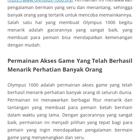
pengalaman bermain yang seru dan menantang, sehingga
banyak orang yang tertarik untuk mencoba memainkannya.
Salah satu hal yang membuat Olympus 1000 begitu
menarik adalah gacorannya yang sangat baik, yang
membuat para pemain bisa mendapatkan kemenangan
dengan mudah.
Permainan Akses Game Yang Telah Berhasil
Menarik Perhatian Banyak Orang
Olympus 1000 adalah permainan akses game yang telah
berhasil menarik perhatian banyak orang di seluruh dunia.
Permainan ini menawarkan berbagai fitur menarik dan
tantangan yang membuat para pemain betah bermain
dalam waktu yang lama. Dengan gacorannya yang sangat
baik, permainan ini menjadi pilihan yang tepat bagi para
pemain yang ingin mendapatkan pengalaman bermain
game yang menyenangkan dan seru.