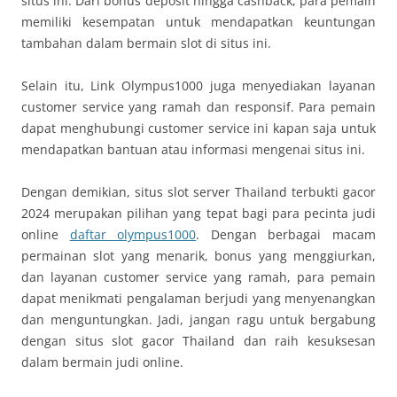
situs ini. Dari bonus deposit hingga cashback, para pemain
memiliki kesempatan untuk mendapatkan keuntungan
tambahan dalam bermain slot di situs ini.
Selain itu, Link Olympus1000 juga menyediakan layanan
customer service yang ramah dan responsif. Para pemain
dapat menghubungi customer service ini kapan saja untuk
mendapatkan bantuan atau informasi mengenai situs ini.
Dengan demikian, situs slot server Thailand terbukti gacor
2024 merupakan pilihan yang tepat bagi para pecinta judi
online
daftar olympus1000
. Dengan berbagai macam
permainan slot yang menarik, bonus yang menggiurkan,
dan layanan customer service yang ramah, para pemain
dapat menikmati pengalaman berjudi yang menyenangkan
dan menguntungkan. Jadi, jangan ragu untuk bergabung
dengan situs slot gacor Thailand dan raih kesuksesan
dalam bermain judi online.