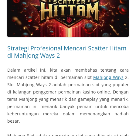
Strategi Profesional Mencari Scatter Hitam
di Mahjong Ways 2
Dalam artikel ini, kita akan membahas tentang cara
mencari scatter hitam di permainan slot
Mahjong Ways
2.
Slot Mahjong Ways 2 adalah permainan slot yang populer
di kalangan penggemar permainan kasino online. Dengan
tema Mahjong yang menarik dan gameplay yang menarik,
permainan ini menarik banyak pemain untuk mencoba
keberuntungan mereka dalam memenangkan hadiah
besar.
Mahjong Slot adalah permainan slot yang diinspirasi oleh