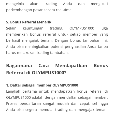
mengelola akun trading Anda dan mengikuti
perkembangan pasar secara real-time.
5. Bonus Referral Menarik
Selain keuntungan trading, OLYMPUS1000 juga
memberikan bonus referral untuk setiap member yang
berhasil mengajak teman. Dengan bonus tambahan ini,
Anda bisa meningkatkan potensi penghasilan Anda tanpa
harus melakukan trading tambahan.
Bagaimana Cara Mendapatkan Bonus
Referral di OLYMPUS1000?
1. Daftar sebagai member OLYMPUS1000
Langkah pertama untuk mendapatkan bonus referral di
OLYMPUS1000 adalah dengan mendaftar sebagai member.
Proses pendaftaran sangat mudah dan cepat, sehingga
Anda bisa segera memulai trading dan mengajak teman-