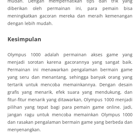
mudah. Dengan memperhatikan tips dan trik yang
diberikan oleh permainan ini, para pemain bisa
meningkatkan gacoran mereka dan meraih kemenangan
dengan lebih mudah.
Kesimpulan
Olympus 1000 adalah permainan akses game yang
menjadi sorotan karena gacorannya yang sangat baik.
Permainan ini menawarkan pengalaman bermain game
yang seru dan menantang, sehingga banyak orang yang
tertarik untuk mencoba memainkannya. Dengan desain
grafis yang menarik, efek suara yang mendukung, dan
fitur-fitur menarik yang ditawarkan, Olympus 1000 menjadi
pilihan yang tepat bagi para pemain game online. Jadi,
jangan ragu untuk mencoba memainkan Olympus 1000
dan rasakan pengalaman bermain game yang berbeda dan
menyenangkan.