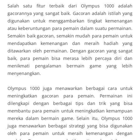
Salah satu fitur terbaik dari Olympus 1000 adalah
gacorannya yang sangat baik. Gacoran adalah istilah yang
digunakan untuk menggambarkan tingkat kemenangan
atau keberuntungan para pemain dalam suatu permainan.
Semakin baik gacoran, semakin mudah para pemain untuk
mendapatkan kemenangan dan meraih hadiah yang
ditawarkan oleh permainan. Dengan gacoran yang sangat
baik, para pemain bisa merasa lebih percaya diri dan
menikmati pengalaman bermain game yang lebih
menyenangkan.
Olympus 1000 juga menawarkan berbagai cara untuk
meningkatkan gacoran para pemain. Permainan ini
dilengkapi dengan berbagai tips dan trik yang bisa
membantu para pemain untuk meningkatkan kemampuan
mereka dalam bermain game. Selain itu, Olympus 1000
juga menawarkan berbagai strategi yang bisa digunakan
oleh para pemain untuk meraih kemenangan dengan