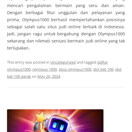
mencari pengalaman bermain yang seru dan aman.
Dengan berbagai fitur unggulan dan pelayanan yang
prima, Olympus1000 berhasil mempertahankan posisinya
sebagai salah satu situs judi online terbaik di Indonesia.
Jadi, jangan ragu untuk bergabung dengan Olympus1000
sekarang dan nikmati sensasi bermain judi online yang tak
terlupakan.
This entry was posted in
Uncategorized
and tagged
daftar
olympus1000
,
olympus 1000
,
situs olympus1000
,
slot bet 100
,
slot
bet 100 perak
on
May 26, 2024
.