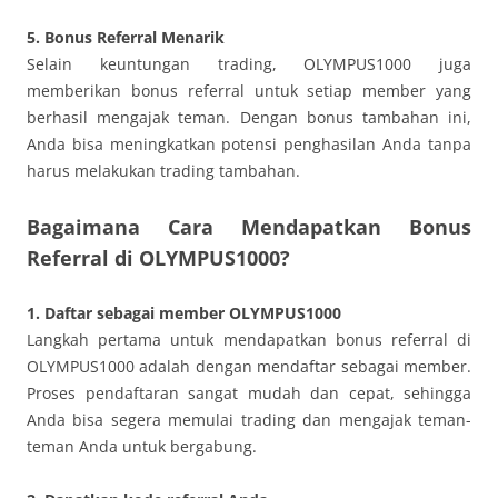
5. Bonus Referral Menarik
Selain keuntungan trading, OLYMPUS1000 juga
memberikan bonus referral untuk setiap member yang
berhasil mengajak teman. Dengan bonus tambahan ini,
Anda bisa meningkatkan potensi penghasilan Anda tanpa
harus melakukan trading tambahan.
Bagaimana Cara Mendapatkan Bonus
Referral di OLYMPUS1000?
1. Daftar sebagai member OLYMPUS1000
Langkah pertama untuk mendapatkan bonus referral di
OLYMPUS1000 adalah dengan mendaftar sebagai member.
Proses pendaftaran sangat mudah dan cepat, sehingga
Anda bisa segera memulai trading dan mengajak teman-
teman Anda untuk bergabung.