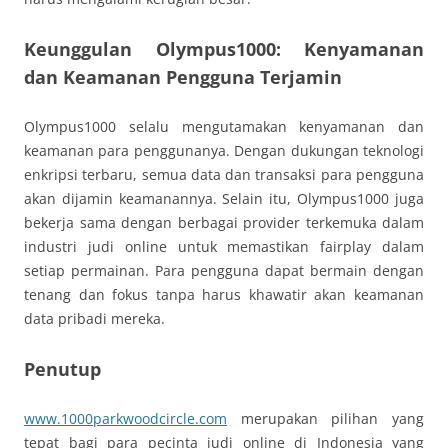
Keunggulan Olympus1000: Kenyamanan
dan Keamanan Pengguna Terjamin
Olympus1000 selalu mengutamakan kenyamanan dan
keamanan para penggunanya. Dengan dukungan teknologi
enkripsi terbaru, semua data dan transaksi para pengguna
akan dijamin keamanannya. Selain itu, Olympus1000 juga
bekerja sama dengan berbagai provider terkemuka dalam
industri judi online untuk memastikan fairplay dalam
setiap permainan. Para pengguna dapat bermain dengan
tenang dan fokus tanpa harus khawatir akan keamanan
data pribadi mereka.
Penutup
www.1000parkwoodcircle.com
merupakan pilihan yang
tepat bagi para pecinta judi online di Indonesia yang