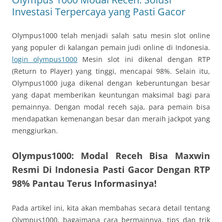
Investasi Terpercaya yang Pasti Gacor
Olympus1000 telah menjadi salah satu mesin slot online
yang populer di kalangan pemain judi online di Indonesia.
login olympus1000
Mesin slot ini dikenal dengan RTP
(Return to Player) yang tinggi, mencapai 98%. Selain itu,
Olympus1000 juga dikenal dengan keberuntungan besar
yang dapat memberikan keuntungan maksimal bagi para
pemainnya. Dengan modal receh saja, para pemain bisa
mendapatkan kemenangan besar dan meraih jackpot yang
menggiurkan.
Olympus1000: Modal Receh Bisa Maxwin
Resmi Di Indonesia Pasti Gacor Dengan RTP
98% Pantau Terus Informasinya!
Pada artikel ini, kita akan membahas secara detail tentang
Olympus1000, bagaimana cara bermainnya, tips dan trik