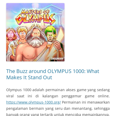
The Buzz around OLYMPUS 1000: What
Makes It Stand Out
Olympus 1000 adalah permainan akses game yang sedang
viral saat ini di kalangan penggemar game online.
https://www.olympus-1000.org/
Permainan ini menawarkan
pengalaman bermain yang seru dan menantang, sehingga
banyak orang yang tertarik untuk mencoba memainkannya.