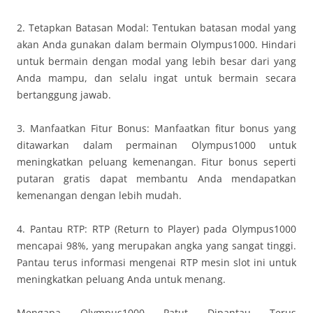
2. Tetapkan Batasan Modal: Tentukan batasan modal yang
akan Anda gunakan dalam bermain Olympus1000. Hindari
untuk bermain dengan modal yang lebih besar dari yang
Anda mampu, dan selalu ingat untuk bermain secara
bertanggung jawab.
3. Manfaatkan Fitur Bonus: Manfaatkan fitur bonus yang
ditawarkan dalam permainan Olympus1000 untuk
meningkatkan peluang kemenangan. Fitur bonus seperti
putaran gratis dapat membantu Anda mendapatkan
kemenangan dengan lebih mudah.
4. Pantau RTP: RTP (Return to Player) pada Olympus1000
mencapai 98%, yang merupakan angka yang sangat tinggi.
Pantau terus informasi mengenai RTP mesin slot ini untuk
meningkatkan peluang Anda untuk menang.
Mengapa Olympus1000 Patut Dipantau Terus